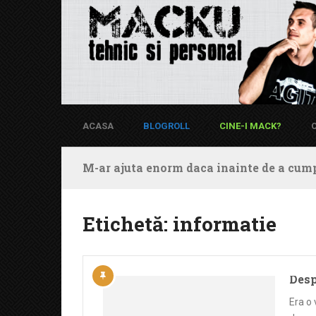
ACASA
BLOGROLL
CINE-I MACK?
M-ar ajuta enorm daca inainte de a cump
Etichetă:
informatie
Desp
Era o 