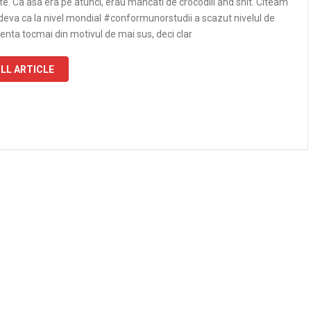
e. Ca asa era pe atunci, erau mancati de crocodili and shit. Citeam
deva ca la nivel mondial #conformunorstudii a scazut nivelul de
genta tocmai din motivul de mai sus, deci clar
LL ARTICLE