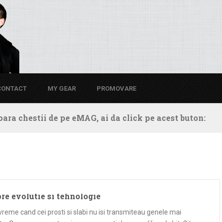
CONTACT
MY GEAR
PROMOVARE
ara chestii de pe eMAG, ai da click pe acest buton:
re evolutie si tehnologie
vreme cand cei prosti si slabi nu isi transmiteau genele mai