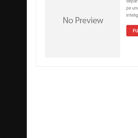
depart
pe un
inteli
FU