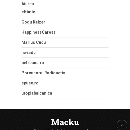
Aiurea
eftimie
Gogu Kaizer
HappinessCaress
Marius Cucu
nwradu
petreanu.ro
Porcusorul Radioactiv
spuse.ro
utopiabalcanica
Macku