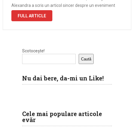
Alexandra a scris un articol sincer despre un eveniment
organizat de inOras.ro (site care-l are in …
FULL ARTICLE
Scotocește!
Caută
Nu dai bere, da-mi un Like!
Cele mai populare articole
evăr