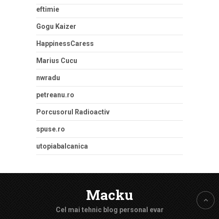
eftimie
Gogu Kaizer
HappinessCaress
Marius Cucu
nwradu
petreanu.ro
Porcusorul Radioactiv
spuse.ro
utopiabalcanica
Macku
Cel mai tehnic blog personal evar