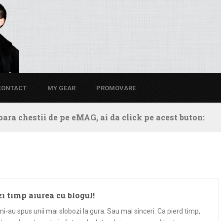
CONTACT
MY GEAR
PROMOVARE
ara chestii de pe eMAG, ai da click pe acest buton:
zi timp aiurea cu blogul!
i-au spus unii mai slobozi la gura. Sau mai sinceri. Ca pierd timp,