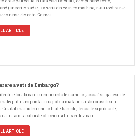
te orele petrecute in fata calculatorului, compunand texte,
and (uneori in zadar) sa scriu din ce in ce mai bine, n-au rost, si n-o
iasa nimic din asta. Ca mai …
LL ARTICLE
arere aveti de Embargo?
iferitele locatii care cu ingaduinta le numesc „acasa” se gasesc de
mativ patru ani prin Iasi, nu pot sa ma laud ca stiu orasul ca-n
 Cu atat mai putin cunosc toate barurile, terasele si pub-urile,
 ca mi-am facut niste obiceiuri si frecventez cam …
LL ARTICLE