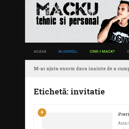
ACASA
BLOGROLL
CINE-I MACK?
M-ar ajuta enorm daca inainte de a cump
Etichetă:
invitatie
Pier
Asta m