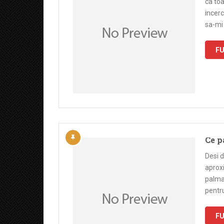
ca toa
incerc
sa-mi 
FU
Ce p
Desi d
aproxi
palma.
pentru
FU