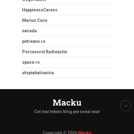
HappinessCaress
Marius Cucu
nwradu
petreanu.ro
Porcusorul Radioactiv
spuse.ro
utopiabalcanica
Macku
Cel mai tehnic blog personal evar
Copyright © 2026
Macku