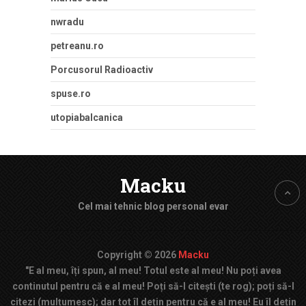
nwradu
petreanu.ro
Porcusorul Radioactiv
spuse.ro
utopiabalcanica
Macku
Cel mai tehnic blog personal evar
Copyright © 2026
Macku
"E al meu, îți spun, al meu! Totul este al meu! Nu poți avea
continutul pentru că e al meu! Poți să-l citești (te rog); poți să-l
citezi (mulțumesc); dar tot îl dețin pentru că e al meu! Eu îl dețin