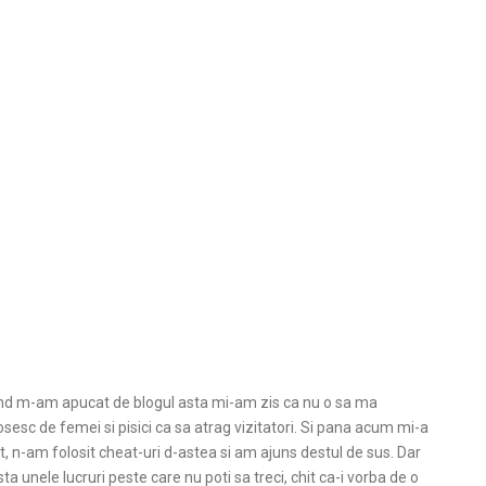
d m-am apucat de blogul asta mi-am zis ca nu o sa ma
osesc de femei si pisici ca sa atrag vizitatori. Si pana acum mi-a
it, n-am folosit cheat-uri d-astea si am ajuns destul de sus. Dar
sta unele lucruri peste care nu poti sa treci, chit ca-i vorba de o