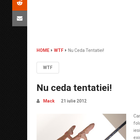
HOME
WTF
Nu Ceda Tentatiei!
WTF
Nu ceda tentatiei!
Mack
21 iulie 2012
Can
fol
ies
exi