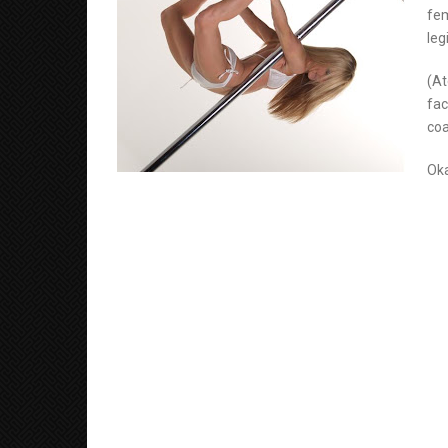
fem
leg
(At
fac
coa
Oka