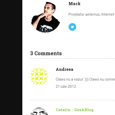
Mack
Proeliator aeternus, Interne
3 Comments
Andreea
Claws nu a vazut :))) Claws nu comen
21 iulie 2012
Catalin - GeekBlog