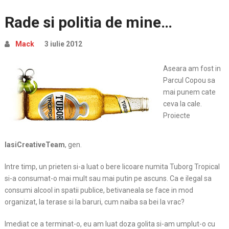
Rade si politia de mine…
Mack
3 iulie 2012
Aseara am fost in
Parcul Copou sa
mai punem cate
ceva la cale.
Proiecte
IasiCreativeTeam
, gen.
Intre timp, un prieten si-a luat o bere licoare numita Tuborg Tropical
si-a consumat-o mai mult sau mai putin pe ascuns. Ca e ilegal sa
consumi alcool in
spatii publice, betivaneala se face in mod
organizat, la terase si la baruri, cum naiba sa bei la vrac?
Imediat ce a terminat-o, eu am luat doza golita si-am umplut-o cu