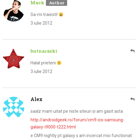
Mack
Sa-mi traiesti!
3 iulie 2012
butnaraski
Halal prieteni
3 iulie 2012
Alex
saalz mam uitat pe niste siteuri si am gasit asta
http://androidgeek.ro/forum/cm9-ics-samsung-
galaxy-i9000-t222.html
e CM9 nightly pt galaxy s am incercat mio functionat