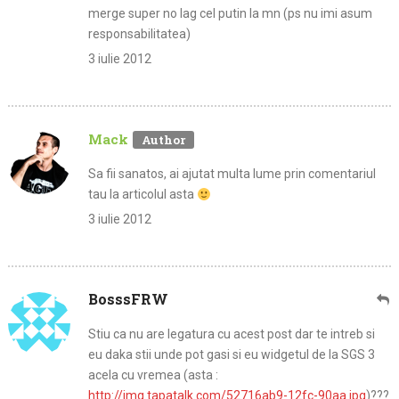
merge super no lag cel putin la mn (ps nu imi asum
responsabilitatea)
3 iulie 2012
Mack
Sa fii sanatos, ai ajutat multa lume prin comentariul
tau la articolul asta
3 iulie 2012
BosssFRW
Stiu ca nu are legatura cu acest post dar te intreb si
eu daka stii unde pot gasi si eu widgetul de la SGS 3
acela cu vremea (asta :
http://img.tapatalk.com/52716ab9-12fc-90aa.jpg
)???