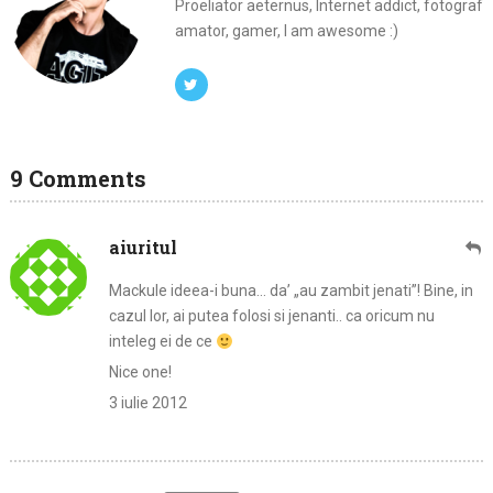
Proeliator aeternus, Internet addict, fotograf
amator, gamer, I am awesome :)
9 Comments
aiuritul
Mackule ideea-i buna… da’ „au zambit jenati”! Bine, in
cazul lor, ai putea folosi si jenanti.. ca oricum nu
inteleg ei de ce
Nice one!
3 iulie 2012