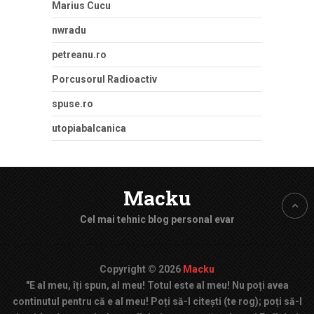
Marius Cucu
nwradu
petreanu.ro
Porcusorul Radioactiv
spuse.ro
utopiabalcanica
Macku
Cel mai tehnic blog personal evar
Copyright © 2026
Macku
"E al meu, îți spun, al meu! Totul este al meu! Nu poți avea
continutul pentru că e al meu! Poți să-l citești (te rog); poți să-l