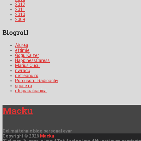
2012
2011
2010
2009
Blogroll
Aiurea
eftimie
Gogu Kaizer
HappinessCaress
Marius Cucu
nwradu
petreanu.ro
Porcusorul Radioactiv
spuse.ro
utopiabalcanica
Macku
Cel mai tehnic blog personal evar
Copyright © 2026
Macku
"E al meu, îți spun, al meu! Totul este al meu! Nu poți avea continutul 