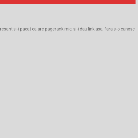
eresant si-i pacat ca are pagerank mic, si-i dau link asa, fara s-o cunosc