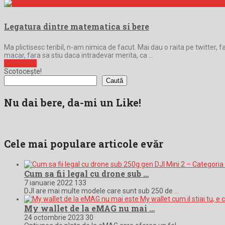
Legatura dintre matematica si bere
Ma plictisesc teribil, n-am nimica de facut. Mai dau o raita pe twitter, 
macar, fara sa stiu daca intradevar merita, ca …
Full Article
Scotocește!
Caută
Nu dai bere, da-mi un Like!
Cele mai populare articole evăr
Cum sa fii legal cu drone sub …
7 ianuarie 2022
133
DJI are mai multe modele care sunt sub 250 de …
My wallet de la eMAG nu mai …
24 octombrie 2023
30