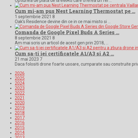
Optiunea de plata de la eMAG care oferea un fel …
Cum mi-am pus Nest Learning Thermostat pe …
1 septembrie 2021
8
Oak’s Residence devine din ce in ce mai misto si …
Comanda de Google Pixel Buds A Series …
8 septembrie 2021
8
Am mai scris un articol de acest gen prin 2018, …
Cum sa-ti iei certificatele A1/A3 si A2 …
21 mai 2023
7
Daca folositi drone foarte usoare, cumparate sau construite pri
2026
2025
2024
2023
2022
2021
2020
2019
2018
2017
2016
2015
2014
2013