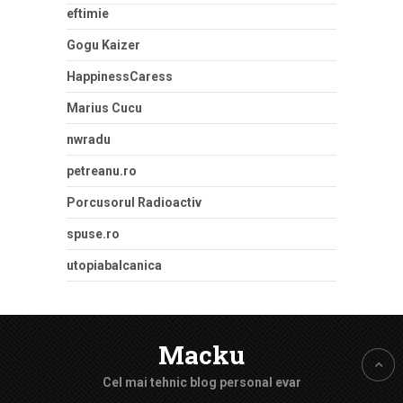
eftimie
Gogu Kaizer
HappinessCaress
Marius Cucu
nwradu
petreanu.ro
Porcusorul Radioactiv
spuse.ro
utopiabalcanica
Macku
Cel mai tehnic blog personal evar