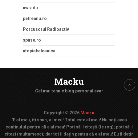
nwradu
petreanu.ro
Porcusorul Radioactiv
spuse.ro
utopiabalcanica
Macku
Cel mai tehnic blog personal evar
Copyright © 2026
Macku
"E al meu, îți spun, al meu! Totul este al meu! Nu poți avea
continutul pentru că e al meu! Poți să-l citești (te rog); poți să-l
citezi (mulțumesc); dar tot îl dețin pentru că e al meu! Eu îl dețin