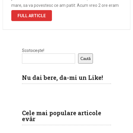
mare, sa va povestesc ce am patit: Acum vreo 2 ore eram
in tramvai, cu …
FULL ARTICLE
Scotocește!
Caută
Nu dai bere, da-mi un Like!
Cele mai populare articole
evăr