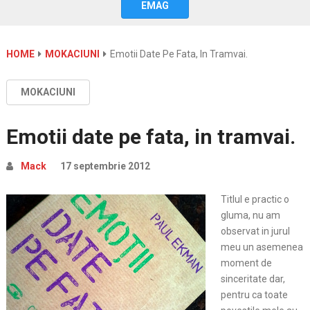
EMAG
HOME
MOKACIUNI
Emotii Date Pe Fata, In Tramvai.
MOKACIUNI
Emotii date pe fata, in tramvai.
Mack
17 septembrie 2012
Titlul e practic o
gluma, nu am
observat in jurul
meu un asemenea
moment de
sinceritate dar,
pentru ca toate