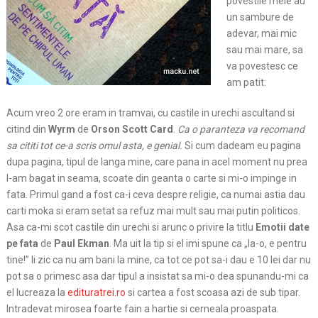
povestile mele au
un sambure de
adevar, mai mic
sau mai mare, sa
va povestesc ce
am patit:
Acum vreo 2 ore eram in tramvai, cu castile in urechi ascultand si
citind din
Wyrm
de
Orson Scott Card
.
Ca o paranteza va recomand
sa cititi tot ce-a scris omul asta, e genial.
Si cum dadeam eu pagina
dupa pagina, tipul de langa mine, care pana in acel moment nu prea
l-am bagat in seama, scoate din geanta o carte si mi-o impinge in
fata. Primul gand
a fost ca-i ceva despre religie, ca numai astia dau
carti moka si eram setat sa refuz mai mult sau mai putin politicos.
Asa ca-mi scot castile din urechi si arunc o privire la titlu
Emotii date
pe fata
de
Paul Ekman
. Ma uit la tip si el imi spune ca „Ia-o, e pentru
tine!” Ii zic ca nu am bani la mine, ca tot ce pot sa-i dau e 10 lei dar nu
pot sa o primesc asa dar tipul a insistat sa mi-o dea spunandu-mi ca
el lucreaza la
edituratrei.ro
si cartea a fost scoasa azi de sub tipar.
Intradevat mirosea foarte fain a hartie si cerneala proaspata.