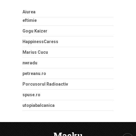
Aiurea
eftimie
Gogu Kaizer
HappinessCaress
Marius Cucu
nwradu
petreanu.ro
Porcusorul Radioactiv
spuse.ro
utopiabalcanica
Macku