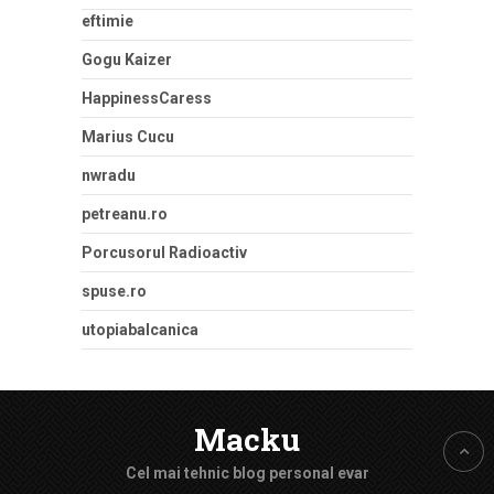
eftimie
Gogu Kaizer
HappinessCaress
Marius Cucu
nwradu
petreanu.ro
Porcusorul Radioactiv
spuse.ro
utopiabalcanica
Macku
Cel mai tehnic blog personal evar