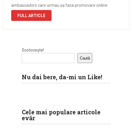
ambassadors care urmau sa faca promovare online
brandului. Dupa aproximativ 3 ani in echipa am renuntat la
FULL ARTICLE
acest statut. Mi s-au schimbat …
Scotocește!
Caută
Nu dai bere, da-mi un Like!
Cele mai populare articole
evăr