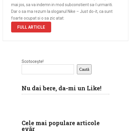
mai jos, sa va indemn in mod subconstient sa-l urmariti.
Dar o sa ma rezum la sloganul Nike – Just do-it, ca sunt
foarte ocupat si o sa zic atat:
FULL ARTICLE
Scotocește!
Caută
Nu dai bere, da-mi un Like!
Cele mai populare articole
evăr