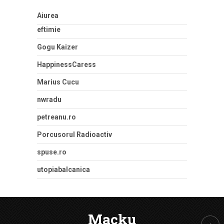
Aiurea
eftimie
Gogu Kaizer
HappinessCaress
Marius Cucu
nwradu
petreanu.ro
Porcusorul Radioactiv
spuse.ro
utopiabalcanica
Macku