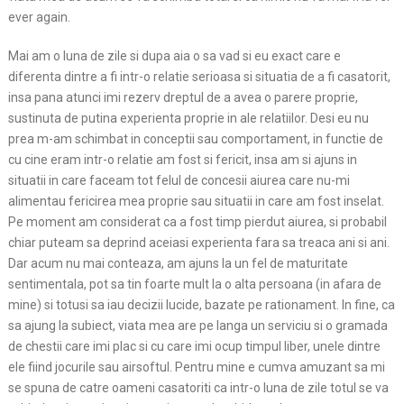
ever again.
Mai am o luna de zile si dupa aia o sa vad si eu exact care e
diferenta dintre a fi intr-o relatie serioasa si situatia de a fi casatorit,
insa pana atunci imi rezerv dreptul de a avea o parere proprie,
sustinuta de putina experienta proprie in ale relatiilor. Desi eu nu
prea m-am schimbat in conceptii sau comportament, in functie de
cu cine eram intr-o relatie am fost si fericit, insa am si ajuns in
situatii in care faceam tot felul de concesii aiurea care nu-mi
alimentau fericirea mea proprie sau situatii in care am fost inselat.
Pe moment am considerat ca a fost timp pierdut aiurea, si probabil
chiar puteam sa deprind aceiasi experienta fara sa treaca ani si ani.
Dar acum nu mai conteaza, am ajuns la un fel de maturitate
sentimentala, pot sa tin foarte mult la o alta persoana (in afara de
mine) si totusi sa iau decizii lucide, bazate pe rationament. In fine, ca
sa ajung la subiect, viata mea are pe langa un serviciu si o gramada
de chestii care imi plac si cu care imi ocup timpul liber, unele dintre
ele fiind jocurile sau airsoftul. Pentru mine e cumva amuzant sa mi
se spuna de catre oameni casatoriti ca intr-o luna de zile totul se va