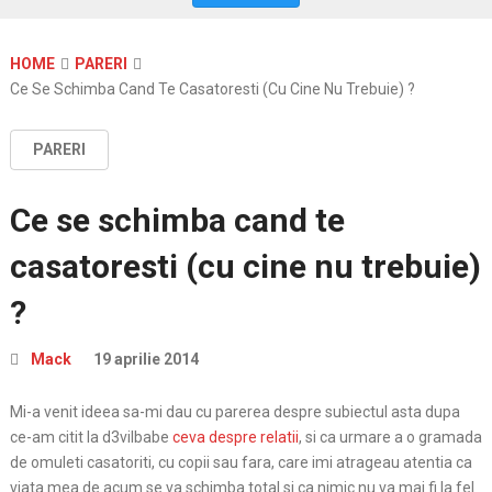
HOME
PARERI
Ce Se Schimba Cand Te Casatoresti (cu Cine Nu Trebuie) ?
PARERI
Ce se schimba cand te
casatoresti (cu cine nu trebuie)
?
Mack
19 aprilie 2014
Mi-a venit ideea sa-mi dau cu parerea despre subiectul asta dupa
ce-am citit la d3vilbabe
ceva despre relatii
, si ca urmare a o
gramada
de omuleti casatoriti, cu copii sau fara, care imi atrageau atentia ca
viata mea de acum se va schimba total si ca nimic nu va mai fi la fel