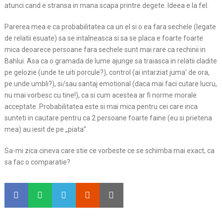
atunci cand e stransa in mana scapa printre degete. Ideea e la fel.
Parerea mea e ca probabilitatea ca un el si o ea fara sechele (legate
de relatii esuate) sa se intalneasca si sa se placa e foarte foarte
mica deoarece persoane fara sechele sunt mai rare ca rechinii in
Bahlui. Asa ca o gramada de lume ajunge sa traiasca in relatii cladite
pe gelozie (unde te uiti porcule?), control (ai intarziat juma’ de ora,
pe unde umbli?), si/sau santaj emotional (daca mai faci cutare lucru,
nu mai vorbesc cu tine!), ca si cum acestea ar fi norme morale
acceptate. Probabilitatea este si mai mica pentru cei care inca
sunteti in cautare pentru ca 2 persoane foarte faine (eu si prietena
mea) au iesit de pe „piata”.
Sa-mi zica cineva care stie ce vorbeste ce se schimba mai exact, ca
sa fac o comparatie?