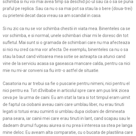
schimba si nu voi mai avea timp sa deschid pc-ul sau ca o sa se puna
praful pe replica. Sau ca nu o sa mai pot sa stau la o bere (doua-trei)
cu prietenii decat daca vreau sa am scandal in casa.
Si nu zic ca nu se vor schimba chestii in viata mea. Binenteles ca se
vor schimba, e si normal, unele schimbari chiar mi le doresc din tot
sufletul. Mai sunt si o gramada de schimbari care nu ma afecteaza
si nici nu cred ca ma vor afecta. De exemplu, binenteles ca nu o sa
stau la baut cand viitoarea mea sotie se asteapta ca atunci cand
vine de la serviciu acasa sa gaseasca mancare calda, pentru ca nici
mie nu mi-ar conveni sa fiu intr-o astfel de situatie.
Casatoria nu ar trebui sa fie o puscarie pentru nimeni, nici pentru el
nici pentru ea. Tot d3vilbabe in articolul spre care am pus link zicea
ceva pe la urma de caini. Eu am stat la tara si tot timpul eram uimit
de faptul ca ciobanii aveau caini care umblau liber, nu erau tinuti
legati si totusi erau cuminti si umblau dupa ciobani de dimineata
pana seara, iar cainii mei care erau tinuti in lant, cand scapau sau le
dadeam drumul fugeau aiurea si nu prea ii interesa sa stea pe langa
mine deloc. Eu aveam alta comparatie, cu o bucata de plastilina care