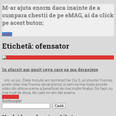
M-ar ajuta enorm daca inainte de a
cumpara chestii de pe eMAG, ai da click
pe acest buton:
eMAG
Etichetă:
ofensator
In sfarsit am gasit ceva care sa ma deranjeze
…intr-un joc. Zilele trecute am terminat Far Cry 3, un shooter frumos,
poate chiar mai frumos decat primul, si cam ca mai toate jocurile
video din ultima vreme a beneficiat de mai multe finaluri. De fapt, nu
mai mult de doua, din cate mi-am dat seama.
Full Article
Scotocește!
Caută