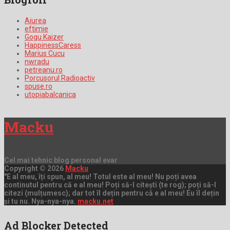
Aiurea
eftimie
Gogu Kaizer
HappinessCaress
Marius Cucu
nwradu
petreanu.ro
Porcusorul Radioactiv
spuse.ro
utopiabalcanica
Macku
Cel mai tehnic blog personal evar
Copyright © 2026
Macku
"E al meu, îți spun, al meu! Totul este al meu! Nu poți avea
continutul pentru că e al meu! Poți să-l citești (te rog); poți să-l
citezi (mulțumesc); dar tot îl dețin pentru că e al meu! Eu îl dețin
și tu nu. Nya-nya-nya.
macku.net
Ad Blocker Detected