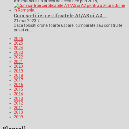
Am mai scris un articol de acest gen prin 2018, …
Cum sa-ti iei certificatele A1/A3 si A2 …
21 mai 2023
7
Daca folositi drone foarte usoare, cumparate sau construite
privat cu …
2026
2025
2024
2023
2022
2021
2020
2019
2018
2017
2016
2015
2014
2013
2012
2011
2010
2009
Blogroll