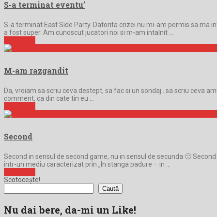
S-a terminat eventu’
S-a terminat East Side Party. Datorita crizei nu mi-am permis sa ma i
a fost super. Am cunoscut jucatori noi si m-am intalnit …
Full Article
M-am razgandit
Da, vroiam sa scriu ceva destept, sa fac si un sondaj…sa scriu ceva am
comment, ca din cate tin eu …
Full Article
Second
Second in sensul de second game, nu in sensul de secunda 🙂 Second gam
intr-un mediu caracterizat prin „In stanga padure – in …
Full Article
Scotocește!
Caută
Nu dai bere, da-mi un Like!