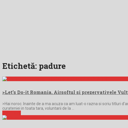
Etichetă:
padure
>Let’s Do-it Romania, Airsoftul si prezervativele Vul
>Hai noroc. Inainte de a ma acuza ca am luat-o razna si scriu titluri d
curateniei in toata tara, voluntarii de la …
Full Article