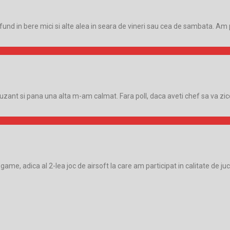
nfund in bere mici si alte alea in seara de vineri sau cea de sambata. 
uzant si pana una alta m-am calmat. Fara poll, daca aveti chef sa va zic
e, adica al 2-lea joc de airsoft la care am participat in calitate de ju