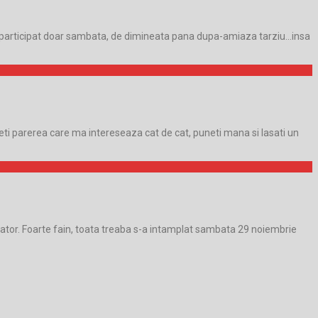
Am participat doar sambata, de dimineata pana dupa-amiaza tarziu…insa
eti parerea care ma intereseaza cat de cat, puneti mana si lasati un
cator. Foarte fain, toata treaba s-a intamplat sambata 29 noiembrie