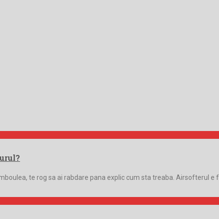
turul?
’amboulea, te rog sa ai rabdare pana explic cum sta treaba. Airsofterul e