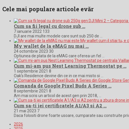
Cele mai populare articole evăr
Cum sa fii legal cu drone sub …
7 ianuarie 2022
133
DJI are mai multe modele care sunt sub 250 de …
My wallet de la eMAG nu mai …
24 octombrie 2023
30
Optiunea de plata de la eMAG care oferea un fel …
Cum mi-am pus Nest Learning Thermostat pe …
1 septembrie 2021
8
Oak’s Residence devine din ce in ce mai misto si …
Comanda de Google Pixel Buds A Series …
8 septembrie 2021
8
Am mai scris un articol de acest gen prin 2018, …
Cum sa-ti iei certificatele A1/A3 si A2 …
21 mai 2023
7
Daca folositi drone foarte usoare, cumparate sau construite pri
2026
2025