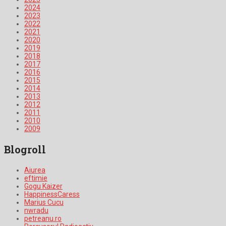
2024
2023
2022
2021
2020
2019
2018
2017
2016
2015
2014
2013
2012
2011
2010
2009
Blogroll
Aiurea
eftimie
Gogu Kaizer
HappinessCaress
Marius Cucu
nwradu
petreanu.ro