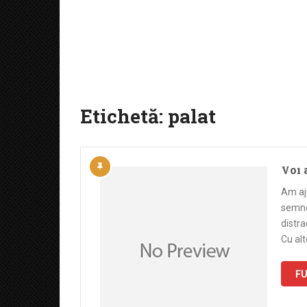
Etichetă:
palat
Voi 
Am aj
semne
distra
Cu alt
FU