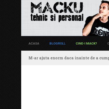
ACASA
BLOGROLL
CINE-I MACK?
M-ar ajuta enorm daca inainte de a cump