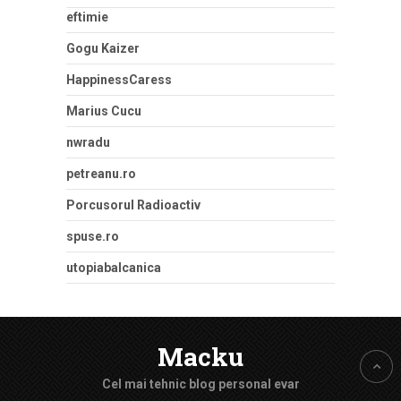
eftimie
Gogu Kaizer
HappinessCaress
Marius Cucu
nwradu
petreanu.ro
Porcusorul Radioactiv
spuse.ro
utopiabalcanica
Macku
Cel mai tehnic blog personal evar