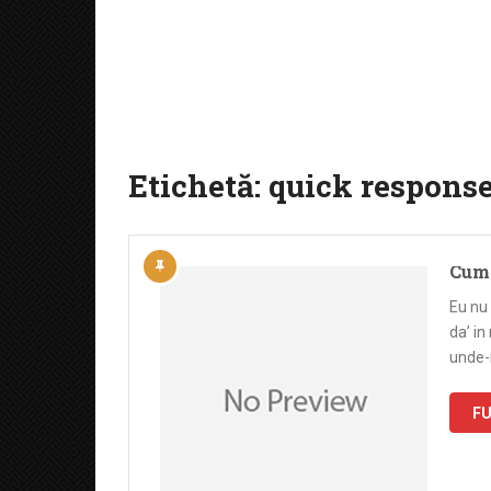
Etichetă:
quick respons
Cum 
Eu nu
da’ in
unde-
FU