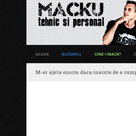
ACASA
BLOGROLL
CINE-I MACK?
M-ar ajuta enorm daca inainte de a cump