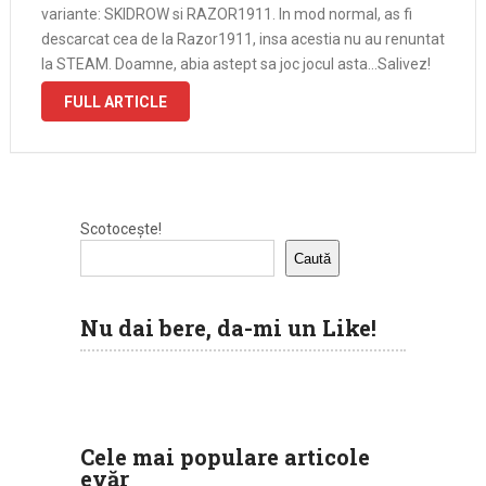
variante: SKIDROW si RAZOR1911. In mod normal, as fi
descarcat cea de la Razor1911, insa acestia nu au renuntat
la STEAM. Doamne, abia astept sa joc jocul asta…Salivez!
Cerintele, sunt doar un pic mai mari ca …
FULL ARTICLE
Scotocește!
Caută
Nu dai bere, da-mi un Like!
Cele mai populare articole
evăr