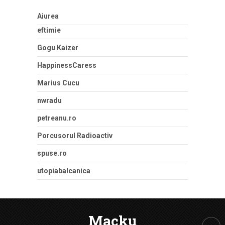
Aiurea
eftimie
Gogu Kaizer
HappinessCaress
Marius Cucu
nwradu
petreanu.ro
Porcusorul Radioactiv
spuse.ro
utopiabalcanica
Macku