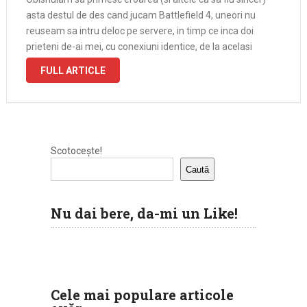
asta destul de des cand jucam Battlefield 4, uneori nu
reuseam sa intru deloc pe servere, in timp ce inca doi
prieteni de-ai mei, cu conexiuni identice, de la acelasi
furnizor de internet, ba chiar si …
FULL ARTICLE
Scotocește!
Caută
Nu dai bere, da-mi un Like!
Cele mai populare articole