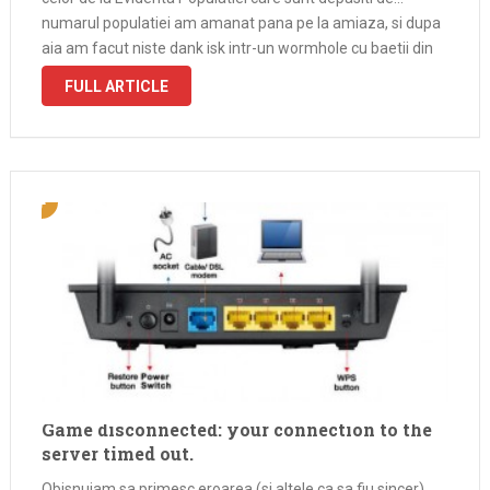
numarul populatiei am amanat pana pe la amiaza, si dupa
aia am facut niste dank isk intr-un wormhole cu baetii din
BAERS, apoi m-am bagat la …
FULL ARTICLE
Game disconnected: your connection to the
server timed out.
Obisnuiam sa primesc eroarea (si altele ca sa fiu sincer)