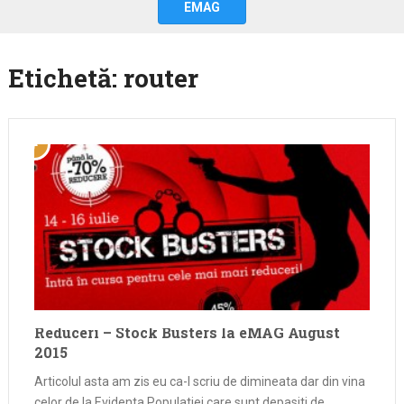
EMAG
Etichetă:
router
Reduceri – Stock Busters la eMAG August
2015
Articolul asta am zis eu ca-l scriu de dimineata dar din vina
celor de la Evidenta Populatiei care sunt depasiti de…