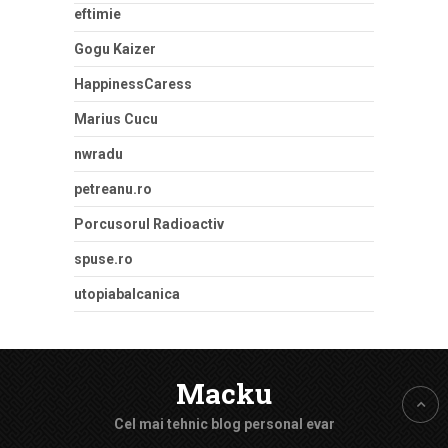
eftimie
Gogu Kaizer
HappinessCaress
Marius Cucu
nwradu
petreanu.ro
Porcusorul Radioactiv
spuse.ro
utopiabalcanica
Macku
Cel mai tehnic blog personal evar