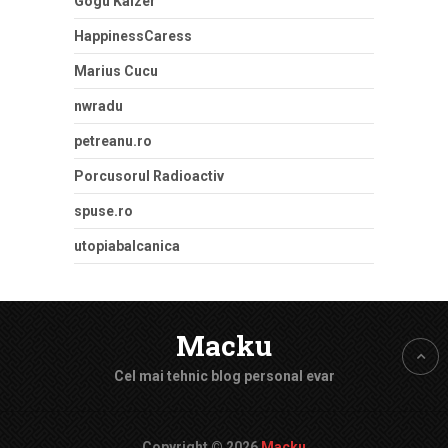
Gogu Kaizer
HappinessCaress
Marius Cucu
nwradu
petreanu.ro
Porcusorul Radioactiv
spuse.ro
utopiabalcanica
Macku
Cel mai tehnic blog personal evar
Copyright © 2026
Macku