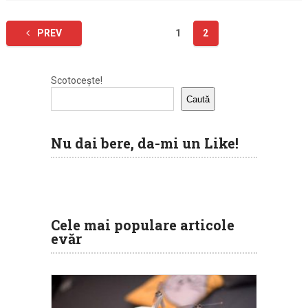
Paginație
PREV
1
2
articole
Scotocește!
Caută
Nu dai bere, da-mi un Like!
Cele mai populare articole
evăr