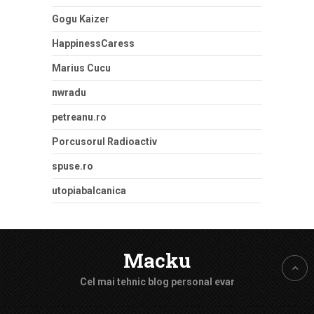
Gogu Kaizer
HappinessCaress
Marius Cucu
nwradu
petreanu.ro
Porcusorul Radioactiv
spuse.ro
utopiabalcanica
Macku
Cel mai tehnic blog personal evar