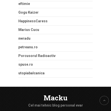
eftimie
Gogu Kaizer
HappinessCaress
Marius Cucu
nwradu
petreanu.ro
Porcusorul Radioactiv
spuse.ro
utopiabalcanica
Macku
Cel mai tehnic blog personal evar