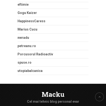
eftimie
Gogu Kaizer
HappinessCaress
Marius Cucu
nwradu
petreanu.ro
Porcusorul Radioactiv
spuse.ro
utopiabalcanica
Macku
Cel mai tehnic blog personal evar