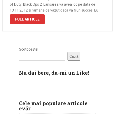
of Duty: Black Ops 2. Lansarea va avea loc pe data de
13.11.2012 si ramane de vazut daca va fi un succes. Eu
personal am indoieli. …
FULL ARTICLE
Scotocește!
Caută
Nu dai bere, da-mi un Like!
Cele mai populare articole
evăr