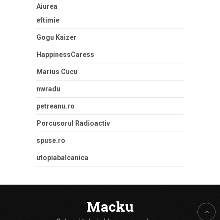
Aiurea
eftimie
Gogu Kaizer
HappinessCaress
Marius Cucu
nwradu
petreanu.ro
Porcusorul Radioactiv
spuse.ro
utopiabalcanica
Macku