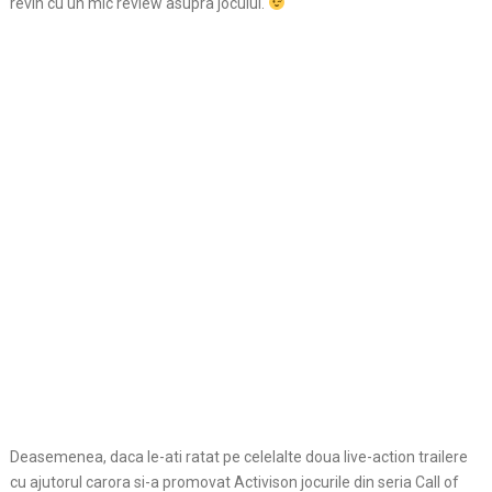
revin cu un mic review asupra jocului.
Deasemenea, daca le-ati ratat pe celelalte doua live-action trailere
cu ajutorul carora si-a promovat Activison jocurile din seria Call of