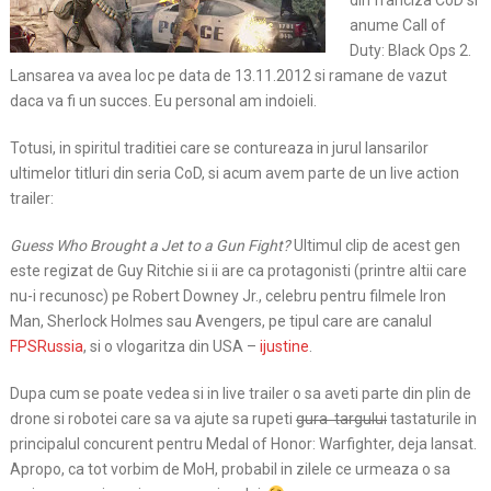
din franciza CoD si
anume Call of
Duty: Black Ops 2.
Lansarea va avea loc pe data de 13.11.2012 si ramane de vazut
daca va fi un succes. Eu personal am indoieli.
Totusi, in spiritul traditiei care se contureaza in jurul
lansarilor
ultimelor titluri din seria CoD, si acum avem parte de un live action
trailer:
Guess Who Brought a Jet to a Gun Fight?
Ultimul clip de acest gen
este regizat de Guy Ritchie si ii are ca protagonisti (printre altii care
nu-i recunosc) pe Robert Downey Jr., celebru pentru filmele Iron
Man, Sherlock Holmes sau Avengers, pe tipul care are canalul
FPSRussia
, si o vlogaritza din USA –
ijustine
.
Dupa cum se poate vedea si in live trailer o sa aveti parte din plin de
drone si robotei care sa va ajute sa rupeti
gura targului
tastaturile in
principalul concurent pentru Medal of Honor: Warfighter, deja lansat.
Apropo, ca tot vorbim de MoH, probabil in zilele ce urmeaza o sa