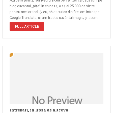
Azi pe la prânz, Nor Negru zicea pe Twitter că dacă scrii pe
blog cuvantul „țâțe” în chineză, o să ai 25.000 de vizite
pentru acel articol. Și eu, băiat curios din fire, am intrat pe
Google Translate, și-am tradus cuvântul magic, și-acum
scriu articolul ăsta, …
FULL ARTICLE
Intrebari, in lipsa de altceva