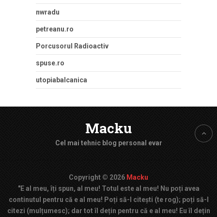
nwradu
petreanu.ro
Porcusorul Radioactiv
spuse.ro
utopiabalcanica
Macku
Cel mai tehnic blog personal evar
Copyright © 2026
Macku
"E al meu, îți spun, al meu! Totul este al meu! Nu poți avea
continutul pentru că e al meu! Poți să-l citești (te rog); poți să-l
citezi (mulțumesc); dar tot îl dețin pentru că e al meu! Eu îl dețin