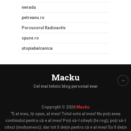
nwradu
petreanu.ro
Porcusorul Radioactiv
spuse.ro
utopiabalcanica
Macku
Cel mai tehnic blog personal evar
Copyright © 2026
Macku
"E al meu, îți spun, al meu! Totul este al meu! Nu poți avea
continutul pentru că e al meu! Poți să-l citești (te rog); poți să-l
citezi (mulțumesc); dar tot îl dețin pentru că e al meu! Eu îl dețin