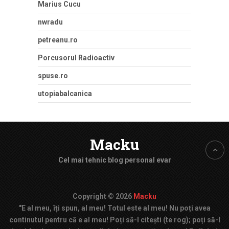
Marius Cucu
nwradu
petreanu.ro
Porcusorul Radioactiv
spuse.ro
utopiabalcanica
Macku
Cel mai tehnic blog personal evar
Copyright © 2026
Macku
"E al meu, îți spun, al meu! Totul este al meu! Nu poți avea
continutul pentru că e al meu! Poți să-l citești (te rog); poți să-l