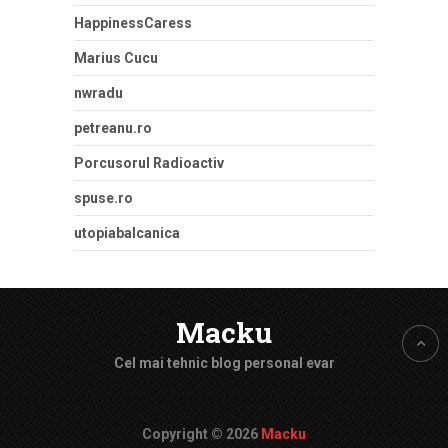
HappinessCaress
Marius Cucu
nwradu
petreanu.ro
Porcusorul Radioactiv
spuse.ro
utopiabalcanica
Macku
Cel mai tehnic blog personal evar
Copyright © 2026
Macku