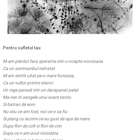
Pentru sufletul tau
M-am pierdut fara speranta intr-o noapte noroioasa
Ca un somnambul netratat
M-am simtit uitat pe-o mare furioasa,
Ca un vultur printre stanci
Un rege parasit intr-un darapanat palat
Ma-nec in sangele unui soare tarziu
Si batran de eoni
Nu stiu ce-am fost, nici ce-o sa fiu
Si plang cu lacrimi ce-au gust de apa de mare
Dupa flori de colt si flori de crin
Dupa ce n-am avut niciodata