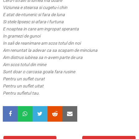
Ceru-i strain si lumea ma doare
Viziunea e stearsa si cugetu-i chin
E atat de-ntuneric si fara de luna
Si stele lipsesc si-afara-i furtuna
E noaptea in care am ingropat speranta
In gramezi de gunoi
In sali de reanimare am scos totul din noi
Am renuntat la adevar ca sa scapam de minciuna
Am distrus iubirea sa n-avem parte de ura
Am scos totul din mine
Sunt doar o carcasa goala fara rusine
Pentru un suflet curat
Pentru un suflet uitat
Pentru sufletul tau.