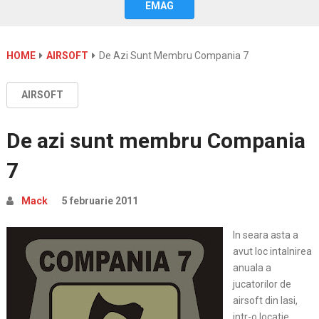
EMAG
HOME
AIRSOFT
De Azi Sunt Membru Compania 7
AIRSOFT
De azi sunt membru Compania
7
Mack
5 februarie 2011
In seara asta a
avut loc intalnirea
anuala a
jucatorilor de
airsoft din Iasi,
intr-o locatie