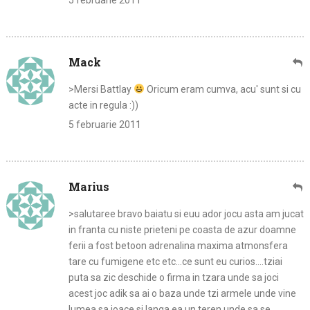
5 februarie 2011
Mack
>Mersi Battlay
Oricum eram cumva, acu' sunt si cu
acte in regula :))
5 februarie 2011
Marius
>salutaree bravo baiatu si euu ador jocu asta am jucat
in franta cu niste prieteni pe coasta de azur doamne
ferii a fost betoon adrenalina maxima atmonsfera
tare cu fumigene etc etc…ce sunt eu curios….tziai
puta sa zic deschide o firma in tzara unde sa joci
acest joc adik sa ai o baza unde tzi armele unde vine
lumea sa joace si langa ea un teren unde sa se