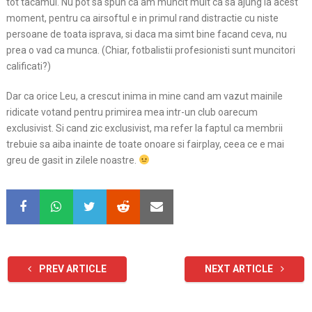
tot tacamul. Nu pot sa spun ca am muncit mult ca sa ajung la acest
moment, pentru ca airsoftul e in primul rand distractie cu niste
persoane de toata isprava, si daca ma simt bine facand ceva, nu
prea o vad ca munca. (Chiar, fotbalistii profesionisti sunt muncitori
calificati?)
Dar ca orice Leu, a crescut inima in mine cand am vazut mainile
ridicate votand pentru primirea mea intr-un club oarecum
exclusivist. Si cand zic exclusivist, ma refer la faptul ca membrii
trebuie sa aiba inainte de toate onoare si fairplay, ceea ce e mai
greu de gasit in zilele noastre.
PREV ARTICLE
NEXT ARTICLE