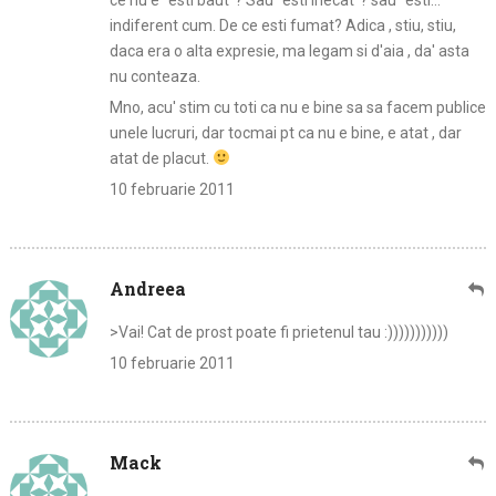
ce nu e ''esti baut''? Sau ''esti inecat''? sau ''esti…''
indiferent cum. De ce esti fumat? Adica , stiu, stiu,
daca era o alta expresie, ma legam si d'aia , da' asta
nu conteaza.
Mno, acu' stim cu toti ca nu e bine sa sa facem publice
unele lucruri, dar tocmai pt ca nu e bine, e atat , dar
atat de placut.
10 februarie 2011
Andreea
>Vai! Cat de prost poate fi prietenul tau :)))))))))))
10 februarie 2011
Mack