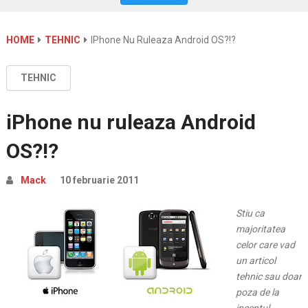
HOME
TEHNIC
IPhone Nu Ruleaza Android OS?!?
TEHNIC
iPhone nu ruleaza Android
OS?!?
Mack
10 februarie 2011
Stiu ca
majoritatea
celor care vad
un articol
tehnic sau doar
poza de la