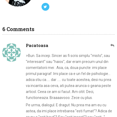
6 Comments
Pacatoasa
>Bun. Sa incep. Sincer as fi scris simplu ''misto'', sau
''interesant'' sau ''haios'', dar eram precum unul din
comentatorii mei . Asa, ca, doua puncte: imi place
primul paragraf. Imi place ca e un fel de psihologie…
adica stiu ca….. dar ….. cu toate acestea, desi nu prea
va incanta asa ceva, ati putea arunca o geana peste
articol. Ceea ce am si facut. Am citit. Deci,
functioneaza. Braaaavooo. Zece cu plus.
Pe urma, dialogul. E dragut. Nu prea ma am eu cu
astea, da imi place intrebarea ''esti fumat''? Adica de