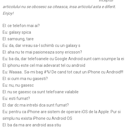
inceptul
articolului nu se obosesc sa citeasca, insa articolul asta e diferit.
Enjoy!
El: ce telefon mai ai?
Eu: galaxy spica
El: samsung, tare
Eu: da, dar vreau sa-l schimb cu un galaxy s
El: aha nu te mai pasioneaza sony ericsson?
Eu: ba da, dar telefoanele cu Google Android sunt cam scumpe la ei
El: iphonu este cel mai adevarat tel cu android
Eu: Waaaa.. Sa-mi bag #%! De cand tot caut un iPhone cu Android!!!
El: si cum ma nu gasesti?
Eu: nu, nu gasesc
El: nu se gasesc ca sunt telefoane valabile
Eu: esti fumat?
El: dar dc ma intrebi dca sunt fumat?
Eu: pentru ca iPhone are sistem de operare iOS de la Apple. Pur si
simplu nu exista iPhone cu Android OS
El: ba da ma are android asa stiu