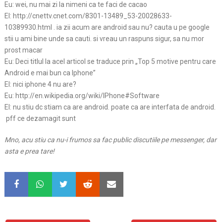
Eu: wei, nu mai zi la nimeni ca te faci de cacao
El: http://cnettv.cnet.com/8301-13489_53-20028633-
10389930.html . ia zii acum are android sau nu? cauta u pe google
stii u ami bine unde sa cauti. si vreau un raspuns sigur, sa nu mor
prost macar
Eu: Deci titlul la acel articol se traduce prin „Top 5 motive pentru care
Android e mai bun ca Iphone”
El: nici iphone 4 nu are?
Eu: http://en.wikipedia.org/wiki/IPhone#Software
El: nu stiu dc stiam ca are android. poate ca are interfata de android.
pff ce dezamagit sunt
Mno, acu stiu ca nu-i frumos sa fac public discutiile pe messenger, dar
asta e prea tare!