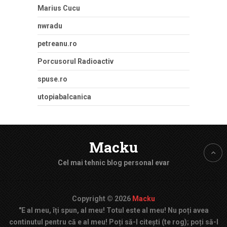
Marius Cucu
nwradu
petreanu.ro
Porcusorul Radioactiv
spuse.ro
utopiabalcanica
Macku
Cel mai tehnic blog personal evar
Copyright © 2026
Macku
"E al meu, îți spun, al meu! Totul este al meu! Nu poți avea
continutul pentru că e al meu! Poți să-l citești (te rog); poți să-l