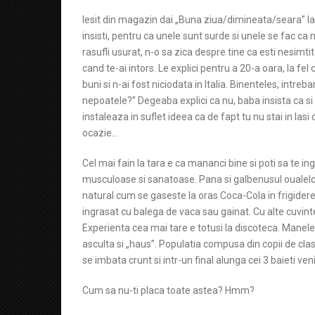
Iesit din magazin dai „Buna ziua/dimineata/seara” la 
insisti, pentru ca unele sunt surde si unele se fac ca
rasufli usurat, n-o sa zica despre tine ca esti nesimti
cand te-ai intors. Le explici pentru a 20-a oara, la fel c
buni si n-ai fost niciodata in Italia. Binenteles, intre
nepoatele?” Degeaba explici ca nu, baba insista ca si ne
instaleaza in suflet ideea ca de fapt tu nu stai in Iasi ci
ocazie…
Cel mai fain la tara e ca mananci bine si poti sa te 
musculoase si sanatoase. Pana si galbenusul oualelor 
natural cum se gaseste la oras Coca-Cola in frigider
ingrasat cu balega de vaca sau gainat. Cu alte cuvinte
Experienta cea mai tare e totusi la discoteca. Manel
asculta si „haus”. Populatia compusa din copii de clas
se imbata crunt si intr-un final alunga cei 3 baieti ven
Cum sa nu-ti placa toate astea? Hmm?