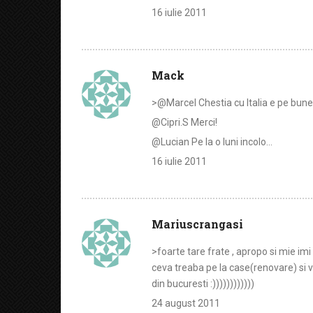
16 iulie 2011
Mack
>@Marcel Chestia cu Italia e pe bune
@Cipri.S Merci!
@Lucian Pe la o luni incolo…
16 iulie 2011
Mariuscrangasi
>foarte tare frate , apropo si mie im
ceva treaba pe la case(renovare) si v
din bucuresti :))))))))))))
24 august 2011