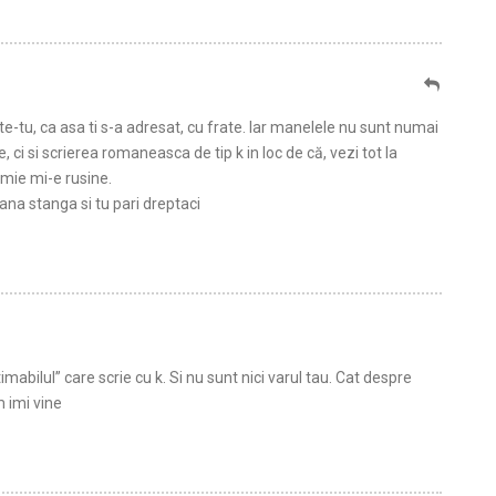
-tu, ca asa ti s-a adresat, cu frate. Iar manelele nu sunt numai
i si scrierea romaneasca de tip k in loc de că, vezi tot la
 mie mi-e rusine.
 mana stanga si tu pari dreptaci
timabilul” care scrie cu k. Si nu sunt nici varul tau. Cat despre
m imi vine