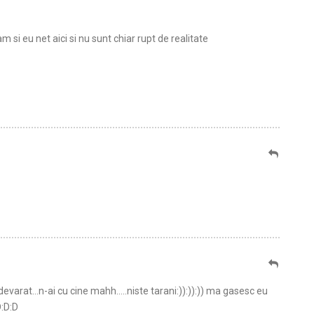
m si eu net aici si nu sunt chiar rupt de realitate
devarat…n-ai cu cine mahh…..niste tarani:)):)):)) ma gasesc eu
D:D:D