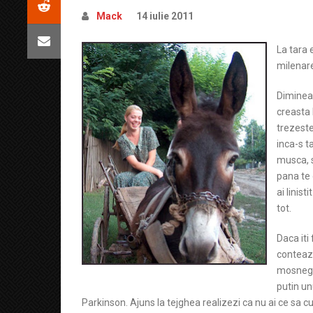
Mack
14 iulie 2011
La tara 
milenare
Dimineat
creasta 
trezeste
inca-s t
musca, s
pana te 
ai linist
tot.
Daca iti
conteaza
mosnegi 
putin un
Parkinson. Ajuns la tejghea realizezi ca nu ai ce sa c