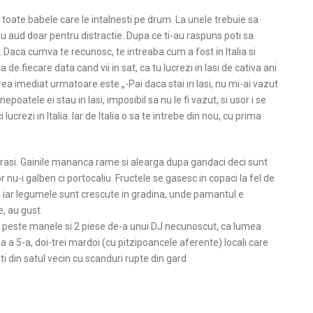
toate babele care le intalnesti pe drum. La unele trebuie sa
 nu aud doar pentru distractie. Dupa ce ti-au raspuns poti sa
t. Daca cumva te recunosc, te intreaba cum a fost in Italia si
a de fiecare data cand vii in sat, ca tu lucrezi in Iasi de cativa ani
barea imediat urmatoare este „-Pai daca stai in Iasi, nu mi-ai vazut
poatele ei stau in Iasi, imposibil sa nu le fi vazut, si usor i se
 lucrezi in Italia. Iar de Italia o sa te intrebe din nou, cu prima
ingrasi. Gainile mananca rame si alearga dupa gandaci deci sunt
nu-i galben ci portocaliu. Fructele se gasesc in copaci la fel de
e iar legumele sunt crescute in gradina, unde pamantul e
, au gust.
e peste manele si 2 piese de-a unui DJ necunoscut, ca lumea
a a 5-a, doi-trei mardoi (cu pitzipoancele aferente) locali care
iti din satul vecin cu scanduri rupte din gard