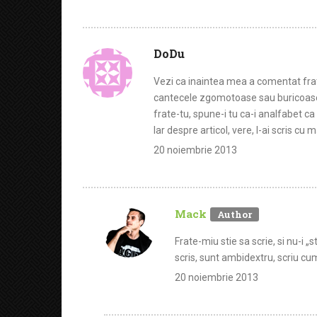
DoDu
Vezi ca inaintea mea a comentat frate
cantecele zgomotoase sau buricoase, c
frate-tu, spune-i tu ca-i analfabet ca
Iar despre articol, vere, l-ai scris cu
20 noiembrie 2013
Mack
Frate-miu stie sa scrie, si nu-i „s
scris, sunt ambidextru, scriu cu
20 noiembrie 2013