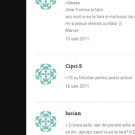
>daaaa
chiar frumos la tara
acu sunt si eu la tara si ma bucur ca a
mi-a placut chestia cu Italia :))
Marcel
15 iulie 2011
Cipri.S
>10 cu felicitari pentru acest articol.
16 iulie 2011
lucian
>:)) buna asta…dar din pacate este a
sa zic…apropo cand vii pe la tara?:D: