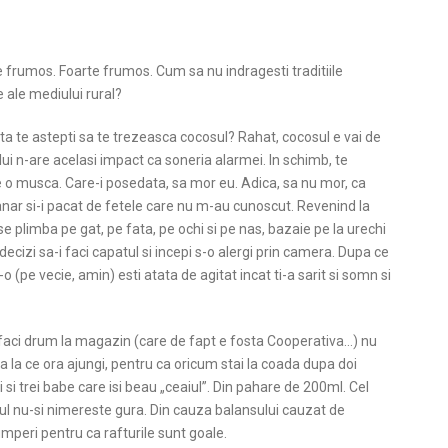
e frumos. Foarte frumos. Cum sa nu indragesti traditiile
 ale mediului rural?
a te astepti sa te trezeasca cocosul? Rahat, cocosul e vai de
lui n-are acelasi impact ca soneria alarmei. In schimb, te
 o musca. Care-i posedata, sa mor eu. Adica, sa nu mor, ca
anar si-i pacat de fetele care nu m-au cunoscut. Revenind la
e plimba pe gat, pe fata, pe ochi si pe nas, bazaie pe la urechi
decizi sa-i faci capatul si incepi s-o alergi prin camera. Dupa ce
it-o (pe vecie, amin) esti atata de agitat incat ti-a sarit si somn si
 faci drum la magazin (care de fapt e fosta Cooperativa…) nu
 la ce ora ajungi, pentru ca oricum stai la coada dupa doi
si trei babe care isi beau „ceaiul”. Din pahare de 200ml. Cel
ul nu-si nimereste gura. Din cauza balansului cauzat de
umperi pentru ca rafturile sunt goale.