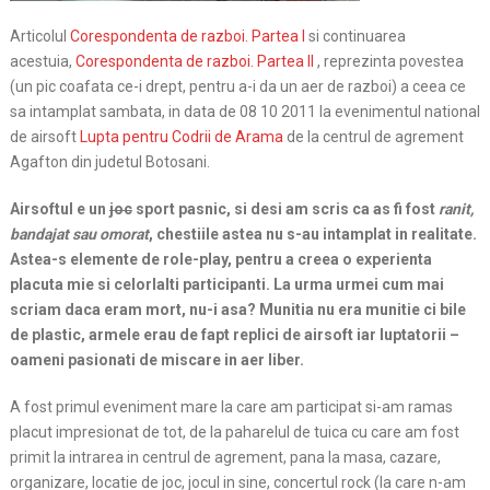
Articolul
Corespondenta de razboi. Partea I
si continuarea
acestuia,
Corespondenta de razboi. Partea II
, reprezinta povestea
(un pic coafata ce-i drept, pentru a-i da un aer de razboi) a ceea ce
sa intamplat sambata, in data de 08 10 2011 la evenimentul national
de airsoft
Lupta pentru Codrii de Arama
de la centrul de agrement
Agafton din judetul Botosani.
Airsoftul e un
joc
sport pasnic, si desi
am scris ca as fi fost
ranit,
bandajat sau omorat
, chestiile astea nu s-au intamplat in realitate.
Astea-s elemente de role-play, pentru a creea o experienta
placuta mie si celorlalti participanti. La urma urmei cum mai
scriam daca eram mort, nu-i asa? Munitia nu era munitie ci bile
de plastic, armele erau de fapt replici de airsoft iar luptatorii –
oameni pasionati de miscare in aer liber.
A fost primul eveniment mare la care am participat si-am ramas
placut impresionat de tot, de la paharelul de tuica cu care am fost
primit la intrarea in centrul de agrement, pana la masa, cazare,
organizare, locatie de joc, jocul in sine, concertul rock (la care n-am