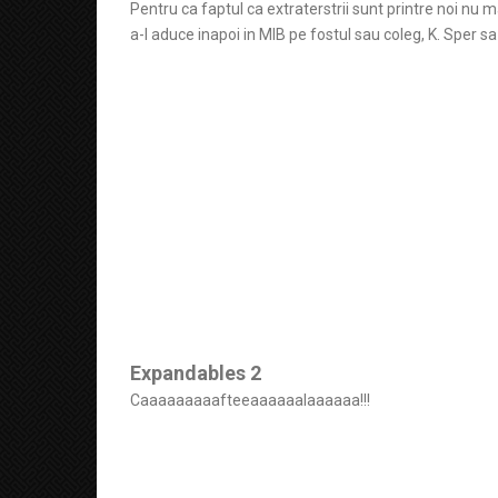
Pentru ca faptul ca extraterstrii sunt printre noi nu 
a-l aduce inapoi in MIB pe fostul sau coleg, K. Sper s
Expandables 2
Caaaaaaaaafteeaaaaaalaaaaaa!!!