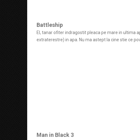
Battleship
El, tanar ofiter indragostit pleaca pe mare in ultima 
extraterestre) in apa. Nu ma astept la cine stie ce pov
Man in Black 3