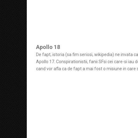
Apollo 18
De fapt, istoria (sa fim seriosi, wikipedia) ne invata
Apollo 17. Conspirationistii, fanii SFsi cei care-si i
cand vor afla ca de fapt a mai fost o misiune in care 