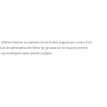
 ca ultima misiune cu oameni la bord care a ajuns pe Luna a fost
au doza de adrenalina din filme de groaza se vor bucura enorm
s-au intamplat niste chestii ciudate…