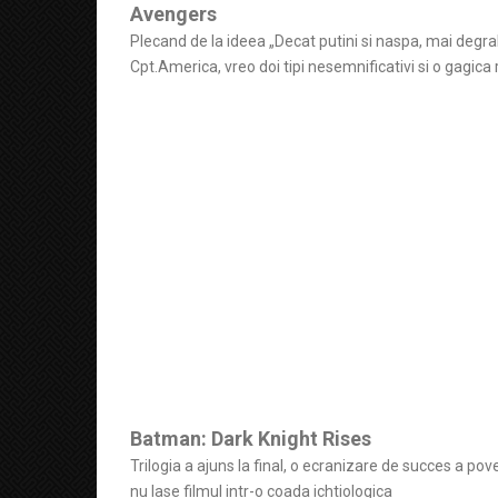
Avengers
Plecand de la ideea „Decat putini si naspa, mai degrab
Cpt.America, vreo doi tipi nesemnificativi si o gagica r
Batman: Dark Knight Rises
Trilogia a ajuns la final, o ecranizare de succes a pove
nu lase filmul intr-o coada ichtiologica