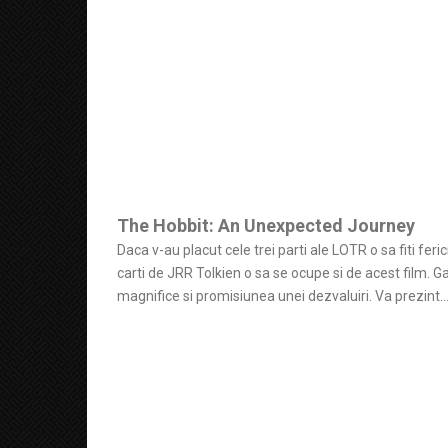
The Hobbit: An Unexpected Journey
Daca v-au placut cele trei parti ale LOTR o sa fiti fer
carti de JRR Tolkien o sa se ocupe si de acest film. 
magnifice si promisiunea unei dezvaluiri. Va prezint