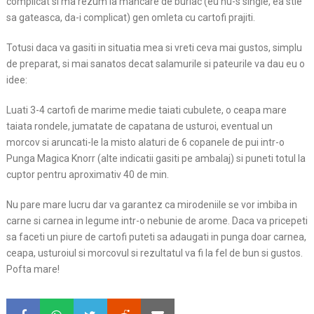
complicat si ma rezum la mancare de burlac (eu nu-s single, ea stie
sa gateasca, da-i complicat) gen omleta cu cartofi prajiti.
Totusi daca va gasiti in situatia mea si vreti ceva mai gustos, simplu
de preparat, si mai sanatos decat salamurile si pateurile va dau eu o
idee:
Luati 3-4 cartofi de marime medie taiati cubulete, o ceapa mare
taiata rondele, jumatate de capatana de usturoi, eventual un
morcov si aruncati-le la misto alaturi de 6 copanele de pui intr-o
Punga Magica Knorr (alte indicatii gasiti pe ambalaj) si puneti totul la
cuptor pentru aproximativ 40 de min.
Nu pare mare lucru dar va garantez ca mirodeniile se vor imbiba in
carne si carnea in legume intr-o nebunie de arome. Daca va pricepeti
sa faceti un piure de cartofi puteti sa adaugati in punga doar carnea,
ceapa, usturoiul si morcovul si rezultatul va fi la fel de bun si gustos.
Pofta mare!