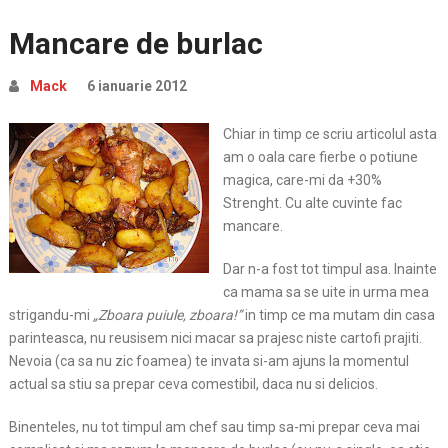
Mancare de burlac
Mack
6 ianuarie 2012
Chiar in timp ce scriu articolul asta
am o oala care fierbe o potiune
magica, care-mi da +30%
Strenght. Cu alte cuvinte fac
mancare.
Dar n-a fost tot timpul asa. Inainte
ca mama sa se uite in urma mea
strigandu-mi
„Zboara puiule, zboara!”
in timp ce ma mutam din casa
parinteasca, nu reusisem nici macar sa prajesc niste cartofi prajiti.
Nevoia (ca sa nu zic foamea) te invata si-am ajuns la momentul
actual sa stiu sa prepar ceva comestibil, daca nu si delicios.
Binenteles, nu tot timpul am chef sau timp sa-mi prepar ceva mai