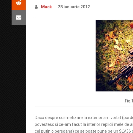
Mack
28 ianuarie 2012
Fig.
Daca despre cosmetizare la exterior am vorbit (pardo
povestesc si ce-am facut la interior replicii mele de 
cel putin o persoana) ce se poate pune pe un SLV36 