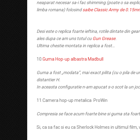
neaparat necesar sa-i fac shimming (poate o sa explic i
limba romana) folosind
saibe Classic Army de 0.15m
Desi este o replica foarte ieftina, rotile dintate din ge
ales dupa ce am uns totul cu
Gun Grease
.
Ultima chestie montata in replica a fost…
10.
Guma Hop-up albastra Madbull
Guma a fost „modata”, mai exact pilita (cu o pila de un
distantier H.
In aceasta configuratie n-am apucat s-o scot la un joc
11.Camera hop-up metalica ProWin
Compresia se face acum foarte bine si guma sta foarte
Si, ca sa fac si eu ca Sherlock Holmes in ultimul film