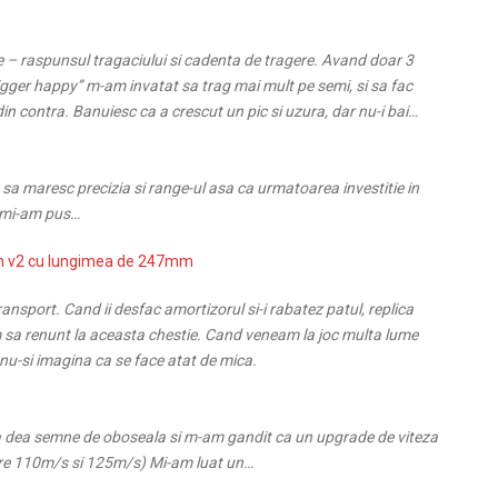
e – raspunsul tragaciului si cadenta de tragere. Avand doar 3
rigger happy” m-am invatat sa trag mai mult pe semi, si sa fac
in contra. Banuiesc ca a crescut un pic si uzura, dar nu-i bai…
 sa maresc precizia si range-ul asa ca urmatoarea investitie in
08 mi-am pus…
on v2 cu lungimea de 247mm
ansport. Cand ii desfac amortizorul si-i rabatez patul, replica
m sa renunt la aceasta chestie. Cand veneam la joc multa lume
u-si imagina ca se face atat de mica.
sa dea semne de oboseala si m-am gandit ca un upgrade de viteza
ntre 110m/s si 125m/s) Mi-am luat un…