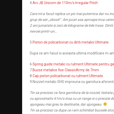
4.
Arc JB Unicorn de 110m/s Irregular Pitch
Care mi-a facut replica un pic mai puternica dar nu in
grup de aer „obosit”. Am jucat asa aproape inca cate
2 ani jumatate si zeci de kilograme de bile trase. Dintii 
nevoie printr-un…
5.
Piston de policarbonat cu dinti metalici Ultimate
Dupa ce am facut si aceasta ultima modificare m-am g
6.
Spring guide metalic cu rulment Ultimate pentru g
7.
Bucse metalice fixe ClassicArmy de 7mm
8.
Cap piston policarbonat cu rulment Ultimate
9.Nozzel metalic SHS impreuna cu garnitura aferent
Tin sa precizez ca fara garnitura de la nozzel, testata
cu aproximativ 61m/s insa cu un range si o precizie dec
ajungeau mai greu la destinatie, dar ajungeau.
Tin sa precizez ca dupa ce i-am schimbat bucsele stock 