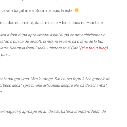
ce-am bagat in ea. Si sa ma laud, fireste!
mi aduc eu aminte, daca-mi iese – bine, daca nu – iar bine:
lica a fost dupa aproximativ 4 luni dupa ce am achizitionat-o.
ac o pusca de airsoft, si nici nu vroiam sa o stric de la bun
iatra Neamt la fostul sediu unistore.ro si Gabi (
si-a facut blog
)
m pus…
 mai adaugat vreo 15m la range. Din cauza faptului ca gumele de
esc decat spre finalul articolului despre ele, ca de schimbat,
m.
ica/magazin) aproape un an de zile, bateria standard NiMh de