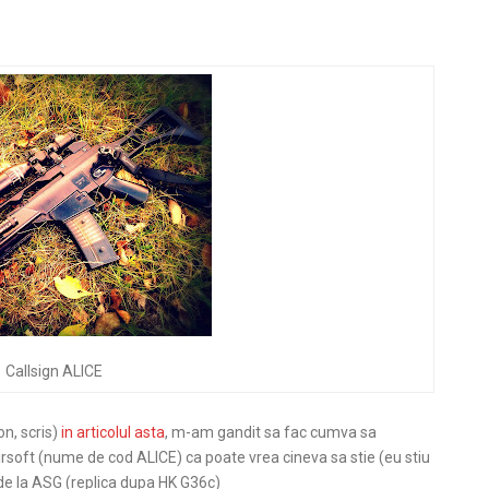
1 Callsign ALICE
n, scris)
in articolul asta
, m-am gandit sa fac cumva sa
airsoft (nume de cod ALICE) ca poate vrea cineva sa stie (eu stiu
de la ASG (replica dupa HK G36c)