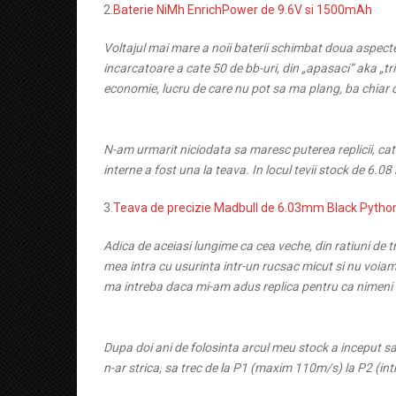
2.
Baterie NiMh EnrichPower de 9.6V si 1500mAh
Voltajul mai mare a noii baterii schimbat doua aspect
incarcatoare a cate 50 de bb-uri, din „apasaci” aka „t
economie, lucru de care nu pot sa ma plang, ba chiar d
N-am urmarit niciodata sa maresc puterea replicii, cat
interne a fost una la teava. In locul tevii stock de 6.
3.
Teava de precizie Madbull de 6.03mm Black Pyth
Adica de aceiasi lungime ca cea veche, din ratiuni de tr
mea intra cu usurinta intr-un rucsac micut si nu voia
ma intreba daca mi-am adus replica pentru ca nimeni n
Dupa doi ani de folosinta arcul meu stock a inceput 
n-ar strica, sa trec de la P1 (maxim 110m/s) la P2 (i