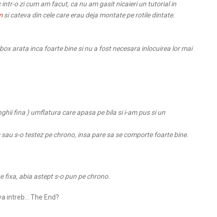
ntr-o zi cum am facut, ca nu am gasit nicaieri un tutorial in
m
si cateva din cele care erau deja montate pe rotile dintate.
arbox arata inca foarte bine si nu a fost necesara inlocuirea lor mai
ghii fina ) umflatura care apasa pe bila si i-am pus si un
 sau s-o testez pe chrono, insa pare sa se comporte foarte bine.
 fixa, abia astept s-o pun pe chrono.
, va intreb… The End?