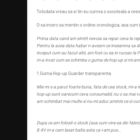
Totodata vreau sa si tin eu cumva o socoteala a ceea 
O sa incerc sa mentin o ordine cronologica, asa cum i
Prima data cand am simtit nevoia sa repar ceva la rep
Pentru la acea data habar n-aveam ce inseamna sa desf
inceput cum au facut altii, am fost cu ea in rucsac la P
m-a invat cum se schimba o guma de hop-up si mi-a
1.Guma Hop-up Guarder transparenta.
Mie mi s-a parut foarte buna, fata de cea stock, mi-a
hop-up sunt oarecum ceva consumabil, nu o sa mai vorb
am schimbat mai multe si nu-mi aduc aminte ce si cu
Dupa ce am folosit-o stock (asa cum vine ea din fabr
8.4V m-a cam lasat balta asta ca i-am pus…