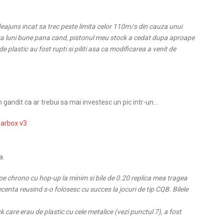
deajuns incat sa trec peste limita celor 110m/s din cauza unui
va luni bune pana cand, pistonul meu stock a cedat dupa aproape
de plastic au fost rupti si piliti asa ca modificarea a venit de
andit ca ar trebui sa mai investesc un pic intr-un…
earbox v3
a.
 pe chrono cu hop-up la minim si bile de 0.20 replica mea tragea
enta reusind s-o folosesc cu succes la jocuri de tip CQB. Bilele
care erau de plastic cu cele metalice (vezi punctul 7), a fost