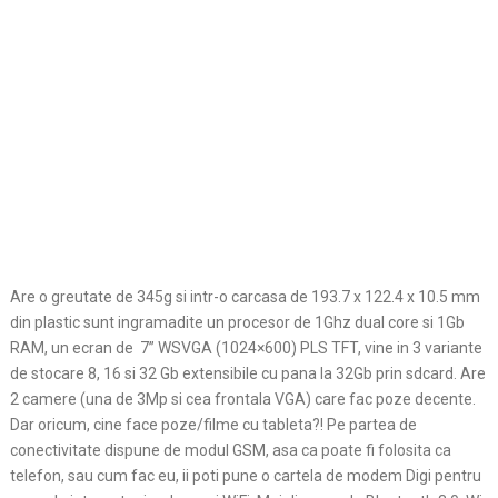
Are o greutate de 345g si intr-o carcasa de 193.7 x 122.4 x 10.5 mm
din plastic sunt ingramadite un procesor de 1Ghz dual core si 1Gb
RAM, un ecran de 7” WSVGA (1024×600) PLS TFT, vine in 3 variante
de stocare 8, 16 si 32 Gb extensibile cu pana la 32Gb prin sdcard. Are
2 camere (una de 3Mp si cea frontala VGA) care fac poze decente.
Dar oricum, cine face poze/filme cu tableta?! Pe partea de
conectivitate dispune de modul GSM, asa ca poate fi folosita ca
telefon, sau cum fac eu, ii poti pune o cartela de modem Digi pentru