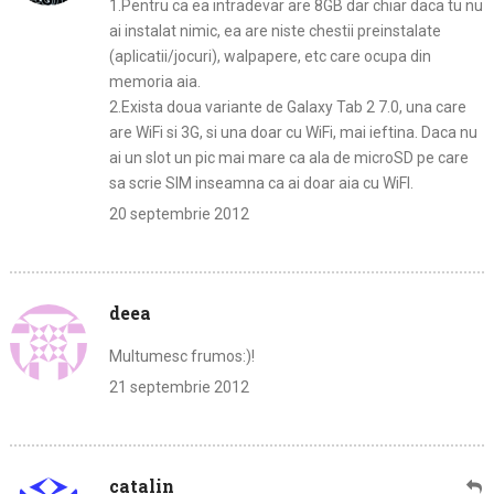
1.Pentru ca ea intradevar are 8GB dar chiar daca tu nu
ai instalat nimic, ea are niste chestii preinstalate
(aplicatii/jocuri), walpapere, etc care ocupa din
memoria aia.
2.Exista doua variante de Galaxy Tab 2 7.0, una care
are WiFi si 3G, si una doar cu WiFi, mai ieftina. Daca nu
ai un slot un pic mai mare ca ala de microSD pe care
sa scrie SIM inseamna ca ai doar aia cu WiFI.
20 septembrie 2012
deea
Multumesc frumos:)!
21 septembrie 2012
catalin