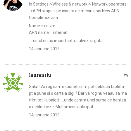
In Settings->Wireless & network-> Network operators
->APN si apesi pe iconita de meniu apoi New APN.
Completezi asa:
Name = ce vre
APN name = internet
…restul nu au importanta, salvezi si gata!
14 ianuarie 2013
laurentiu
Salut !Va rog sa-mi spuneti cum pot debloca tableta
pt a pune si o cartela digi ? Dar va rog nu veaau sa ma
trimiteti la baietii ….unde contra unei sume de bani sa
o deblocheze. Multumesc anticipat
14 ianuarie 2013