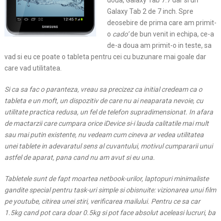
doua, Galaxy Tab 7.7 dar si un
Galaxy Tab 2 de 7 inch. Spre
deosebire de prima care am primit-
o
cado’
de bun venit in echipa, ce-a
de-a doua am primit-o in teste, sa
vad si eu ce poate o tableta pentru cei cu buzunare mai goale dar
care vad utilitatea.
Si ca sa fac o paranteza, vreau sa precizez ca initial credeam ca o
tableta e un moft, un dispozitiv de care nu ai neaparata nevoie, cu
utilitate practica redusa, un fel de telefon supradimensionat. In afara
de mactarzii care cumpara orice iDevice si-i lauda calitatile mai mult
sau mai putin existente, nu vedeam cum cineva ar vedea utilitatea
unei tablete in adevaratul sens al cuvantului, motivul cumpararii unui
astfel de aparat, pana cand nu am avut si eu una.
Tabletele sunt de fapt moartea netbook-urilor, laptopuri minimaliste
gandite special pentru task-uri simple si obisnuite: vizionarea unui film
pe youtube, citirea unei stiri, verificarea mailului. Pentru ce sa car
1.5kg cand pot cara doar 0.5kg si pot face absolut aceleasi lucruri, ba