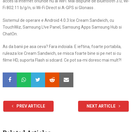
acces la internet oriunde nu ai WiFi. Mai dispune de Bluetooth 3.0, Wi-
Fi 802.11 b/g/n, si Wi-Fi Direct si A-GPS si Glonass .
Sistemul de operare e Android 4.0.3 Ice Cream Sandwich, cu
TouchWiz, Samsung L!ve Panel, Samsung Apps Samsung Hub si
ChatOn.
As da banii pe asa ceva? Fara indoiala. E ieftina, foarte portabila,
ruleaza Ice Cream Sandwich, se misca foarte bine si pe net si cu
filme HD, suporta Flash si sdcard. Ce pot sa-mi doresc mai mult?!
PREV ARTICLE
NEXT ARTICLE