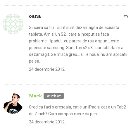
oana
Sincera sa fiu….sunt sunt dezamagita de aceasta
tableta. Am si un S2…care a inceput sa faca
probleme… Ipadul…cu parere de rau o spun….este
peeesste samsung. Sunt fan s2 s3…dar tableta m a
dezamagit. Se misca greu… si ..e noua..nu am aplicatii
pe ea.
24 decembrie 2012
Mack
Cred ca faci o greseala, cat e un iPad si cat e un Tab2
de 7 inch? Cam compari mere cu pere…
24 decembrie 2012