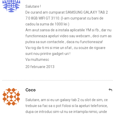
Salutare !
De curand am cumparat SAMSUNG GALAXY TAB 2
7.0 8GB WIFI GT 3110. (l-am cumparat cu bani de
cadou la suma de 1000 lei )
Am avut sansa de a instala aplicatiile YM si fb , dar nu
functioneaza apeluri video sau webcam , deci cum as
putea sa sun contactele , daca nu functioneaza!
Va rog da-ti mi si mie un sfat , cu scuze de rigoare
sunt nou printre gadget-uri !
Va multumesc
20 februarie 2013
Coco
Salutare, am si eu un galaxy tab 2 cu slot de sim, ce
trebuie sa fac sa o pot folosi si la apeluri telefonice,
dupa ce introduc sim-ul nu se intampla nimic, unde