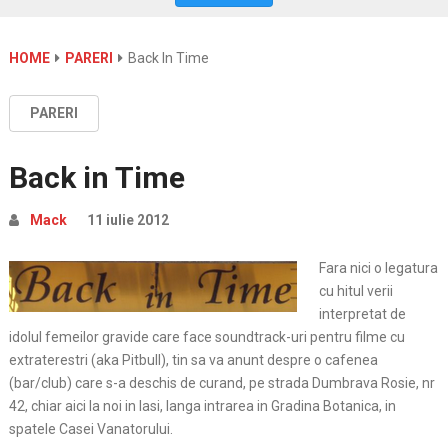
HOME
PARERI
Back In Time
PARERI
Back in Time
Mack
11 iulie 2012
Fara nici o legatura
cu hitul verii
interpretat de
idolul femeilor gravide care face soundtrack-uri pentru filme cu
extraterestri (aka Pitbull), tin sa va anunt despre o
cafenea
(bar/club) care s-a deschis de curand, pe strada Dumbrava Rosie, nr
42, chiar aici la noi in Iasi, langa intrarea in Gradina Botanica, in
spatele Casei Vanatorului.