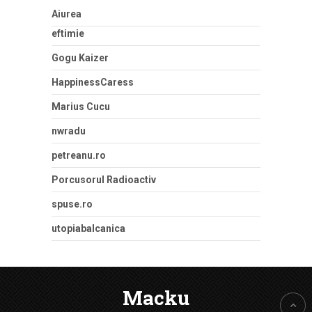
Aiurea
eftimie
Gogu Kaizer
HappinessCaress
Marius Cucu
nwradu
petreanu.ro
Porcusorul Radioactiv
spuse.ro
utopiabalcanica
Macku