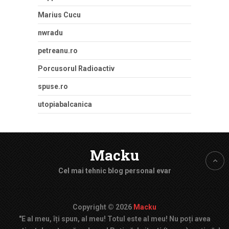
Marius Cucu
nwradu
petreanu.ro
Porcusorul Radioactiv
spuse.ro
utopiabalcanica
Macku
Cel mai tehnic blog personal evar
Copyright © 2026
Macku
"E al meu, îți spun, al meu! Totul este al meu! Nu poți avea