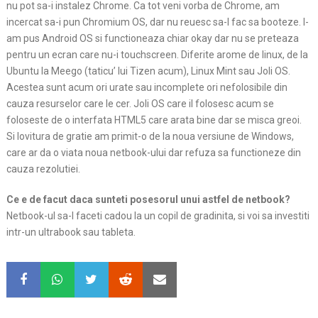
nu pot sa-i instalez Chrome. Ca tot veni vorba de Chrome, am
incercat sa-i pun Chromium OS, dar nu reuesc sa-l fac sa booteze. I-
am pus Android OS si functioneaza chiar okay dar nu se preteaza
pentru un ecran care nu-i touchscreen. Diferite arome de linux, de la
Ubuntu la Meego (taticu’ lui Tizen acum), Linux Mint sau Joli OS.
Acestea sunt acum ori urate sau incomplete ori nefolosibile din
cauza resurselor care le cer. Joli OS care il folosesc acum se
foloseste de o interfata HTML5 care arata bine dar se misca greoi.
Si lovitura de gratie am primit-o de la noua versiune de Windows,
care ar da o viata noua netbook-ului dar refuza sa functioneze din
cauza rezolutiei.
Ce e de facut daca sunteti posesorul unui astfel de netbook?
Netbook-ul sa-l faceti cadou la un copil de gradinita, si voi sa investiti
intr-un ultrabook sau tableta.