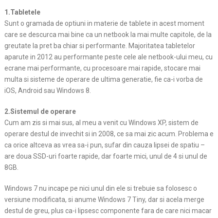
1.Tabletele
Sunt o gramada de optiuni in materie de tablete in acest moment
care se descurca mai bine ca un netbook la mai multe capitole, de la
greutate la pret ba chiar si performante. Majoritatea tabletelor
aparute in 2012 au performante peste cele ale netbook-ului meu, cu
ecrane mai performante, cu procesoare mai rapide, stocare mai
multa si sisteme de operare de ultima generatie, fie ca-i vorba de
iOS, Android sau Windows 8.
2.Sistemul de operare
Cum am zis si mai sus, al meu a venit cu Windows XP, sistem de
operare destul de invechit si in 2008, ce sa mai zic acum. Problema e
ca orice altceva as vrea sa-i pun, sufar din cauza lipsei de spatiu –
are doua SSD-uri foarte rapide, dar foarte mici, unul de 4 si unul de
8GB.
Windows 7 nu incape pe nici unul din ele si trebuie sa folosesc o
versiune modificata, si anume Windows 7 Tiny, dar si acela merge
destul de greu, plus ca-i lipsesc componente fara de care nici macar