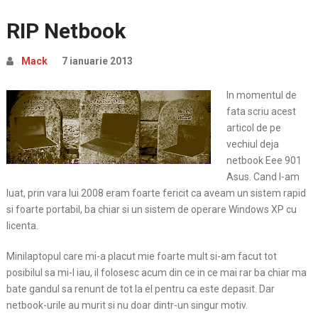
RIP Netbook
Mack
7 ianuarie 2013
In momentul de
fata scriu acest
articol de pe
vechiul deja
netbook Eee 901
Asus. Cand l-am
luat, prin vara lui 2008 eram foarte fericit ca aveam un sistem rapid
si foarte portabil, ba chiar si un sistem de operare
Windows XP cu
licenta.
Minilaptopul care mi-a placut mie foarte mult si-am facut tot
posibilul sa mi-l iau, il folosesc acum din ce in ce mai rar ba chiar ma
bate gandul sa renunt de tot la el pentru ca este depasit. Dar
netbook-urile au murit si nu doar dintr-un singur motiv.