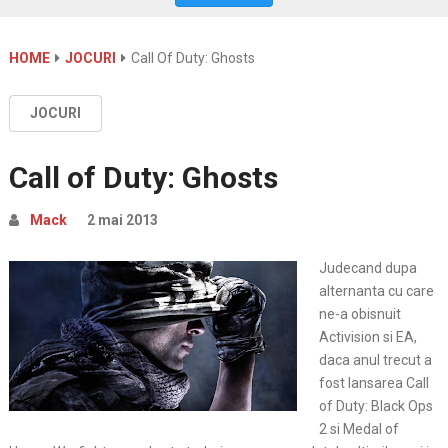
HOME
JOCURI
Call Of Duty: Ghosts
JOCURI
Call of Duty: Ghosts
Mack
2 mai 2013
Judecand dupa
alternanta cu care
ne-a obisnuit
Activision si EA,
daca anul trecut a
fost lansarea Call
of Duty: Black Ops
2 si Medal of