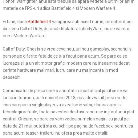
Honor: Warfighter, anul asta trebuie sa apara vedetele ultimilor ani in
materie de FPS-uri adica Battlefield 4 si
Modern Warfare 4.
Ei bine, daca
Battlefield 4
va aparea sub acest nume, urmatorul joc
din seria Call of Duty, desi sub titulatura InfinityWard, nu se va mai
numi Modern Warfare.
Call of Duty: Ghosts se vrea ceva nou, un nou gameplay, scenariul si
personaje diferite fata de ce s-a facut pana acum. Se pare ca se
lucreaza si la un alt motor grafic, modern care nu inseamna decat
cerinte hardware mai mari, lucru care nu ma incanta in mod
deosebit.
Comunicatul de presa care a anuntat in mod oficial jocul ce se va
lansa in toamna, pe 5 noiembrie 2013, nu a dezvaluit prea multe,
insa campania singleplayer va avea loc in viitor, dar cu arme si
tehnologii actuale, toata povestea desfasurandu-se in jurul unui plot
central. Oricum, se pare ca vom vedea primele imagini cu jocul pe
data de 21 mai, puteti sta cu ochii pe pagina de facebook, pentru ca
pana acum teaser-trailerul nu ofera prea multe detalii: