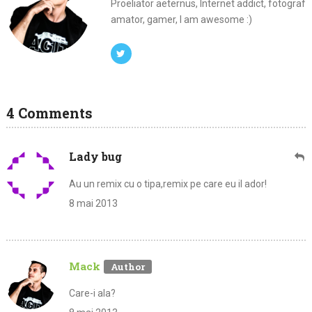
Proeliator aeternus, Internet addict, fotograf
amator, gamer, I am awesome :)
4 Comments
Lady bug
Au un remix cu o tipa,remix pe care eu il ador!
8 mai 2013
Mack
Care-i ala?