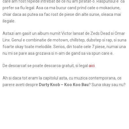
care am fost repede intrebat de ce nu am piratat-o. Raspunsul e ca
prefer sa fiu legal. Asa ca ma bucur cand prind cate o
mokaciune,
chiar daca as putea sa fac rost de piese din alte surse, oleaca mai
ilegale.
Astazi am gasit un album numit Victor lansat de Zeds Dead si Omar
Linx. Genul e combinatie de motown, chillstep, dubstep si rap, si suna
foarte okay toate melodiile. Serios, din toate cele 7 piese, numai una
nu mi se pare asa grozava si n-am de gand sa va spun care e.
De descarcat se poate descarca gratuit, si legal
aici
.
Ah si daca tot eram la capitolul asta, cu muzica contemporana, ce
parere aveti despre
Durty Knob – Koo Koo Bau
? Suna okay sau nu?