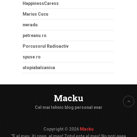
HappinessCaress
Marius Cucu
nwradu
petreanu.ro
Porcusorul Radioactiv
spuse.ro
utopiabalcanica
Macku
Cel mai tehnic blog personal evar
Copyright © 2026
Macku
"E al meu, îți spun, al meu! Totul este al meu! Nu poți avea