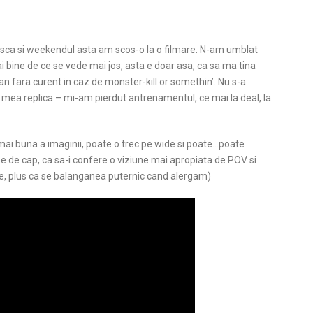
a si weekendul asta am scos-o la o filmare. N-am umblat
ai bine de ce se vede mai jos, asta e doar asa, ca sa ma tina
n fara curent in caz de monster-kill or somethin’. Nu s-a
 mea replica – mi-am pierdut antrenamentul, ce mai la deal, la
 mai buna a imaginii, poate o trec pe wide si poate…poate
e de cap, ca sa-i confere o viziune mai apropiata de POV si
rte, plus ca se balanganea puternic cand alergam)