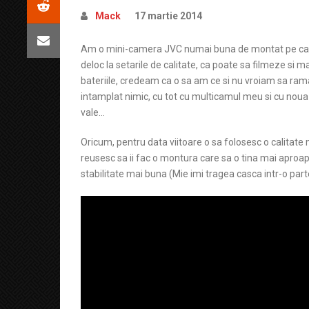
Mack
17 martie 2014
Am o mini-camera JVC numai buna de montat pe casc
deloc la setarile de calitate, ca poate sa filmeze si m
bateriile, credeam ca o sa am ce si nu vroiam sa rama
intamplat nimic, cu tot cu multicamul meu si cu noua
vale…
Oricum, pentru data viitoare o sa folosesc o calitate
reusesc sa ii fac o montura care sa o tina mai aproap
stabilitate mai buna (Mie imi tragea casca intr-o pa